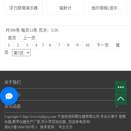
浮力原理演示器
辐射计
伽尔顿板(道尔顿板)
共306条
每页12条
页次：5/26
首页
上一页
5
1
2
3
4
6
7
8
9
10
下一页
尾
页
关于我们
+
产品中心
+
资讯动态
+
Copyright © http://www.kdkjyq.com/ 宁波凯迪科教仪器有限公司 专业从事于
普教
仪器
,
教学仪器生产厂家
,
中小学实验仪器
, 欢迎来电咨询!
浙ICP备16047695号-1
技术支持：
华企立方