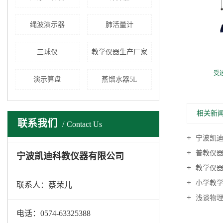
绳波演示器
肺活量计
三球仪
教学仪器生产厂家
杠杆尺及支架
受
演示算盘
蒸馏水器5L
相关新
联系我们
Contact Us
宁波凯迪
普教仪器
宁波凯迪科教仪器有限公司
教学仪器
小学教学
联系人：蔡荣儿
浅谈物理
电话：0574-63325388